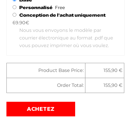
Base
Personnalisé
Conception de l'achat uniquement
69.90€
Nous vous envoyons le modèle par
courrier électronique au format .pdf que
vous pouvez imprimer où vous voulez.
Product Base Price:
155,90
€
Order Total:
155,90 €
ACHETEZ