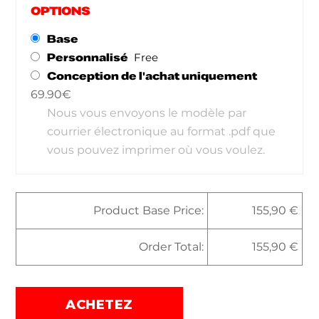
OPTIONS
Base
Personnalisé
Conception de l'achat uniquement
69.90€
Nous vous envoyons le modèle par
courrier électronique au format .pdf que
vous pouvez imprimer où vous voulez.
Product Base Price:
155,90
€
Order Total:
155,90 €
ACHETEZ