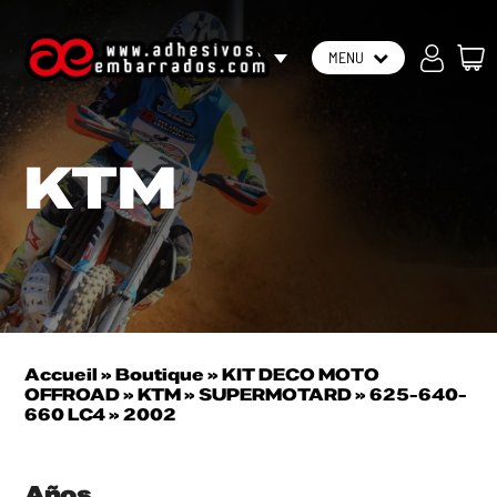
FR
MENU
KTM
Accueil
»
Boutique
»
KIT DECO MOTO
OFFROAD
»
KTM
»
SUPERMOTARD
»
625-640-
660 LC4
»
2002
Años